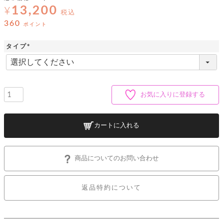
ッ
シ
13,200
ナ
¥
ョ
税込
ン
ー
ル
ト
360
ポイント
ウ
ダ
ご
ォ
ー
ホ
利
レ
タイプ
バ
特
用
ッ
ッ
集
(
ル
ガ
ト
必
グ
一
イ
須
覧
バ
ド
ダ
ト
)
イ
ー
レ
お気に入りに登録する
カ
お
ト
ー
ー
ー
問
バ
ベ
ズ
い
ッ
ル
小
す
ウ
合
グ
カートに入れる
紹
べ
ォ
わ
介
て
レ
せ
物
ボ
ッ
ス
ホ
返
ト
ト
素
商品についてのお問い合わせ
ベ
す
ル
品
ン
材
べ
ダ
マ
特
バ
に
て
ル
ー
ネ
約
ッ
つ
返品特約について
ー
グ
い
キ
そ
送
ク
ト
て
ー
の
料
リ
ク
ケ
他
と
ッ
ラ
│
ー