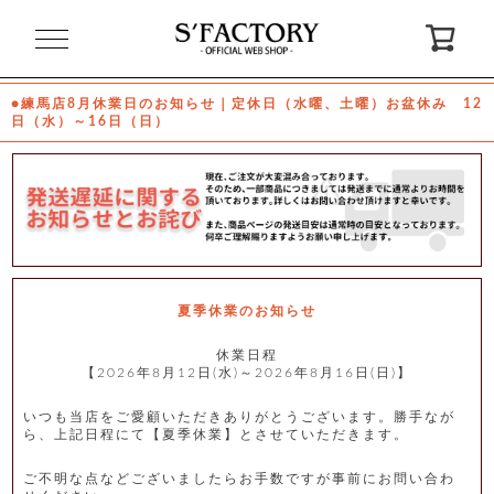
閉
じ
る
●練馬店8月休業日のお知らせ｜定休日（水曜、土曜）お盆休み 12
日（水）～16日（日）
ゲ
ス
ト
様
ロ
会
グ
員
イ
登
ン
録
夏季休業のお知らせ
休業日程
【2026年8月12日(水)～2026年8月16日(日)】
お
ガ
問
気
イ
い
に
ド
合
入
わ
いつも当店をご愛顧いただきありがとうございます。勝手なが
り
せ
ら、上記日程にて【夏季休業】とさせていただきます。
ご不明な点などございましたらお手数ですが事前にお問い合わ