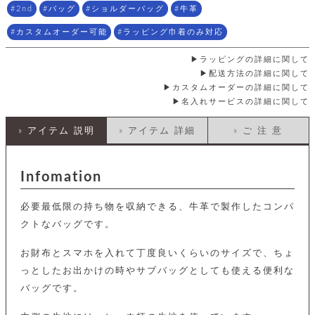
店
ホ
お
プ
ッ
2nd
バッグ
ショルダーバッグ
牛革
ス
舗
ル
支
チ
│
バ
紹
ダ
コ
払
バ
カスタムオーダー可能
ラッピング巾着のみ対応
キ
介
ー
イ
い
ッ
ー
ッ
ン
方
グ
ラッピングの詳細に関して
ホ
ケ
ラ
法
配送方法の詳細に関して
ル
ー
ッ
ウ
に
ク
ダ
カスタムオーダーの詳細に関して
ス
エ
ピ
つ
ー
名入れサービスの詳細に関して
ス
ン
い
ル
着
ト
グ
て
名
せ
バ
» アイテム 説明
» アイテム 詳細
» ご 注 意
刺
チ
替
す
会
ッ
修
入
え
べ
員
グ
理
れ
財
て
規
ェ
│
Infomation
布
そ
約
パ
A
ベ
の
に
ー
ス
m
ル
他
つ
必要最低限の持ち物を収納できる、牛革で製作したコンパ
ケ
a
ト
バ
い
ン
ー
z
単
クトなバッグです。
ッ
て
ス
o
品
グ
n
会
ア
す
お財布とスマホを入れて丁度良いくらいのサイズで、ちょ
ス
バ
p
社
べ
マ
っとしたお出かけの時やサブバッグとしても使える便利な
ッ
a
概
て
ク
ホ
ク
y
要
バッグです。
│
ル
レ
セ
モ
単
特
ザ