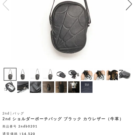
テ
S
限
I
定
ゴ
X
商
T
品
H
リ
S
S
E
A
財
N
イ
L
S
E
布
E
商
ン
品
R
バ
す
O
フ
予
べ
N
約
て
ッ
O
商
ォ
V
長
品
グ
E
財
メ
入
布
2
荷
ウ
ボ
n
短
商
デ
ー
d
財
品
ィ
ォ
2nd│バッグ
布
バ
シ
2nd ショルダーポーチバッグ ブラック カウレザー（牛革）
ッ
レ
フ
グ
商品番号
2ndb0201
ァ
ョ
通常価格
¥
14,520
ス