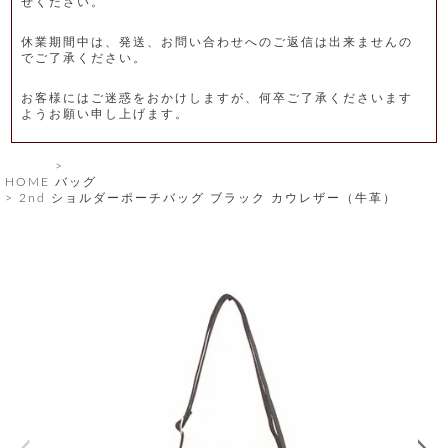
せください。
レ
休業期間中は、発送、お問い合わせへのご返信は出来ませんの
ー
でご了承ください。
ベ
お客様にはご迷惑をおかけしますが、何卒ご了承くださいます
ようお願い申し上げます。
ル
S
HOME
バッグ
商
'
2nd ショルダーポーチバッグ ブラック カウレザー（牛革）
F
品
A
C
T
タ
O
R
イ
Y
T
プ
e
l
新
o
カ
商
s
品