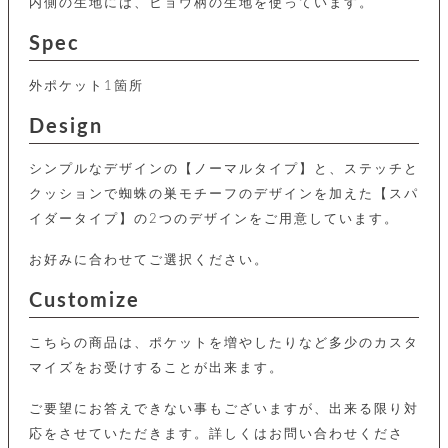
カ
内側の生地には、ヒョウ柄の生地を使っています。
バ
品
定
ー
ス
イ
サ
商
チ
タ
Spec
セ
ル
取
ェ
ム
ッ
引
ー
リ
オ
喫
ト
法
ン
外ポケット1箇所
ー
煙
に
ダ
ー
具
メ
基
Design
ー
タ
づ
ス
時
す
ル
く
テ
名
シンプルなデザインの【ノーマルタイプ】と、ステッチと
べ
チ
表
ー
入
て
ェ
計
示
クッションで蜘蛛の巣モチーフのデザインを加えた【スパ
シ
れ
ー
ョ
リ
イダータイプ】の2つのデザインをご用意しています。
サ
個
ン
カ
ナ
す
ン
ー
人
リ
べ
グ
ビ
ロ
情
お好みに合わせてご選択ください。
ー
て
ス
ン
ス
報
ペ
グ
の
Customize
ポ
腕
ン
チ
タ
取
ー
時
ダ
ェ
り
チ
計
ン
こちらの商品は、ポケットを増やしたりなど多少のカスタ
ー
扱
ム
ト
ン
そ
い
ベ
マイズをお受けすることが出来ます。
ト
の
ル
パ
ッ
シ
他
ト
ご要望にお答えできない事もございますが、出来る限り対
プ
ョ
小
の
ー
ー
応をさせていただきます。詳しくはお問い合わせくださ
物
み
ネ