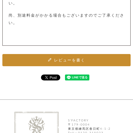
ト
い。
ッ
チ
ツ
ク
ェ
レ
尚、別途料金がかかる場合もございますのでご了承くださ
ー
服
コ
ス
ン
い。
ン
ネ
チ
飾
キ
ッ
ョ
ー
ク
リ
洋
コ
レ
ン
服
ン
ス
グ
チ
チ
閉
付
洋
レビューを書く
ョ
ェ
じ
き
服
ー
る
ド
ン
シ
ロ
ュ
ッ
ブ
ー
プ
レ
ズ
ハ
ス
ン
レ
帽
ド
ッ
子
ル
ト
そ
そ
の
S'FACTORY
の
他
〒179-0004
他
服
東京都練馬区春日町4-1-2
パ