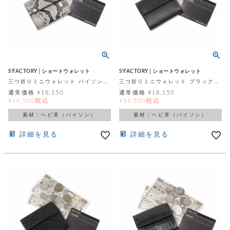
レ
ー
ベ
ル
S'FACTORY│ショートウォレット
S'FACTORY│ショートウォレット
三つ折りミニウォレット パイソン（ヘビ革）
三つ折りミニウォレット ブラックパイソン（ヘビ革）
S
通常価格
¥
18,150
通常価格
¥
18,150
商
'
税込
税込
¥
16,500
¥
16,500
F
素材：ヘビ革（パイソン）
素材：ヘビ革（パイソン）
品
A
C
詳細を見る
詳細を見る
T
タ
O
R
イ
Y
T
プ
e
l
新
o
カ
商
s
品