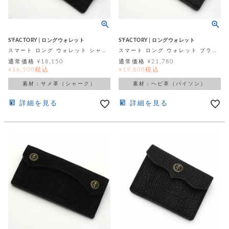
ッ
シ
ナ
ョ
ン
ー
ル
ト
ウ
ダ
ご
ォ
ー
S'FACTORY│ロングウォレット
S'FACTORY│ロングウォレット
ホ
利
レ
バ
特
スマート ロング ウォレット シャーク（サメ革）
スマート ロング ウォレット ブラックパイソン（ヘビ革）
用
ッ
ッ
集
通常価格
¥
18,150
通常価格
¥
21,780
ル
ガ
ト
グ
一
税込
税込
¥
16,500
¥
19,800
イ
覧
バ
ド
ダ
ト
素材：サメ革（シャーク）
素材：ヘビ革（パイソン）
イ
ー
レ
カ
お
ト
ー
詳細を見る
詳細を見る
ー
ー
問
バ
ベ
ズ
い
ッ
ル
小
す
ウ
合
グ
紹
べ
ォ
わ
介
て
レ
せ
物
ボ
ッ
ス
ホ
返
ト
ト
素
ベ
す
ル
品
ン
材
べ
ダ
マ
特
バ
に
て
ル
ー
ネ
約
ッ
つ
ー
グ
い
キ
そ
送
ク
ト
て
ー
の
料
リ
ク
ケ
他
と
ッ
ラ
│
ー