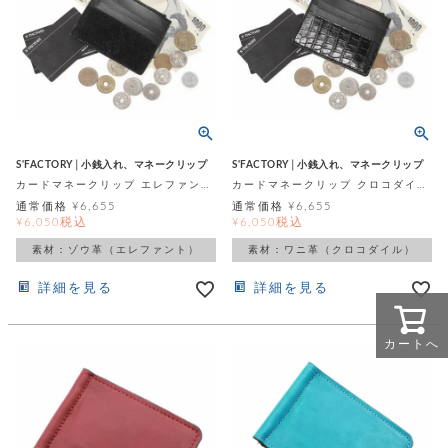
S'FACTORY│小銭入れ、マネークリップ
S'FACTORY│小銭入れ、マネークリップ
カードマネークリップ エレファント ブラック（ゾウ革）
カードマネークリップ クロコダイル（ワニ革）
通常価格
¥
6,655
通常価格
¥
6,655
税込
税込
¥
6,050
¥
6,050
素材：ゾウ革（エレファント）
素材：ワニ革（クロコダイル）
詳細を見る
詳細を見る
カートへ