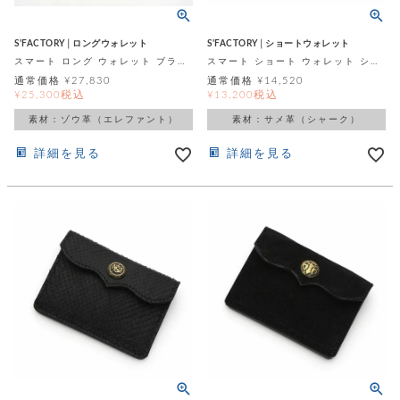
店
ホ
お
プ
ッ
ス
舗
ル
支
チ
│
バ
紹
ダ
コ
払
バ
S'FACTORY│ロングウォレット
S'FACTORY│ショートウォレット
キ
介
ー
イ
い
ッ
スマート ロング ウォレット ブラックエレファント（ゾウ革）
スマート ショート ウォレット シャーク（サメ革）
ー
ッ
ン
方
グ
ホ
通常価格
¥
27,830
通常価格
¥
14,520
ケ
ラ
法
税込
税込
ル
¥
25,300
¥
13,200
ー
ッ
ウ
に
ク
ダ
ス
エ
ピ
つ
素材：ゾウ革（エレファント）
素材：サメ革（シャーク）
ー
ス
ン
い
ル
着
ト
グ
て
詳細を見る
詳細を見る
名
せ
バ
刺
チ
替
す
会
ッ
修
入
え
べ
員
グ
理
れ
財
て
規
ェ
│
布
そ
約
パ
A
ベ
の
に
ー
ス
m
ル
他
つ
ケ
a
ト
バ
い
ン
ー
z
単
ッ
て
ス
o
品
グ
n
会
ア
す
ス
バ
p
社
べ
マ
ッ
a
概
て
ク
ホ
ク
y
要
│
ル
レ
セ
モ
単
特
ザ