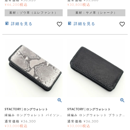
通常価格
¥
50,820
通常価格
¥
33,880
飾
税込
税込
¥
46,200
¥
30,800
ー
ツ
素材：ゾウ革（エレファント）
素材：サメ革（シャーク）
詳細を見る
詳細を見る
S'FACTORY│ロングウォレット
S'FACTORY│ロングウォレット
縁編み ロングウォレット パイソン(ヘビ革)
縁編み ロングウォレット ブラックパイソン(ヘビ革)
通常価格
¥
36,300
通常価格
¥
36,300
税込
税込
¥
33,000
¥
33,000