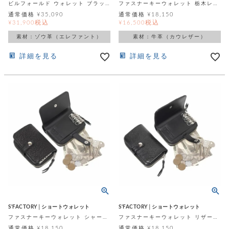
ビルフォールド ウォレット ブラックエレファント（ゾウ革）
ファスナーキーウォレット 栃木レザー ブラック（牛革）
通常価格
¥
35,090
通常価格
¥
18,150
税込
税込
¥
31,900
¥
16,500
素材：ゾウ革（エレファント）
素材：牛革（カウレザー）
詳細を見る
詳細を見る
S'FACTORY│ショートウォレット
S'FACTORY│ショートウォレット
ファスナーキーウォレット シャーク（サメ革）
ファスナーキーウォレット リザード（トカゲ革）
通常価格
¥
18,150
通常価格
¥
18,150