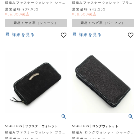
ト
縁編みファスナーウォレット シャーク（サメ革）
縁編みファスナーウォレット ブラックパイソン（ヘビ革）
ッ
チ
ツ
通常価格
¥
39,930
通常価格
¥
42,350
ク
ェ
税込
税込
¥
36,300
¥
38,500
レ
ー
服
コ
ス
ン
素材：サメ革（シャーク）
素材：ヘビ革（パイソン）
ン
ネ
チ
飾
キ
詳細を見る
詳細を見る
ッ
ョ
ー
ク
リ
洋
コ
レ
ン
服
ン
ス
グ
チ
チ
閉
付
洋
ョ
ェ
じ
き
服
ー
る
ド
ン
シ
ロ
ュ
ッ
ブ
ー
プ
レ
ズ
ハ
ス
ン
レ
帽
ド
ッ
子
ル
ト
そ
そ
の
S'FACTORY│ファスナーウォレット
S'FACTORY│ロングウォレット
の
他
縁編みファスナーウォレット ブラックエレファント（ゾウ革）
縁編み ロングウォレット シャーク(サメ革)
他
服
パ