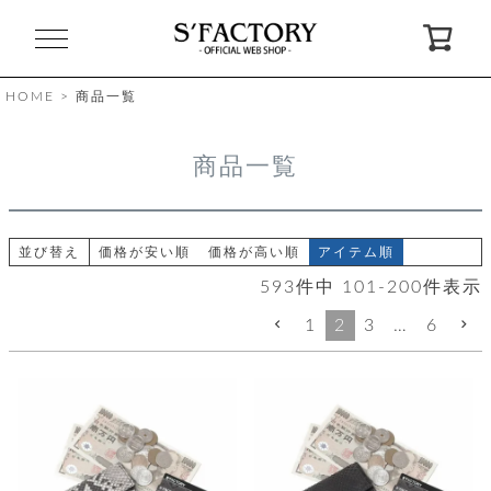
閉
じ
る
HOME
商品一覧
ゲ
商品一覧
ス
ト
様
ロ
会
並び替え
価格が安い順
価格が高い順
アイテム順
グ
員
593
件中
101
-
200
件表示
イ
登
ン
録
1
2
3
…
6
お
ガ
問
気
イ
い
に
ド
合
入
わ
り
せ