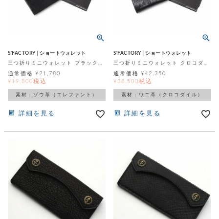
テ
S
限
I
定
ゴ
X
商
T
品
H
リ
S
S
S'FACTORY│ショートウォレット
S'FACTORY│ショートウォレット
E
A
財
三つ折りミニウォレット ブラックエレファント（ゾウ革）
三つ折りミニウォレット クロコダイル（ワニ革）
N
イ
L
通常価格
¥
21,780
通常価格
¥
42,350
S
E
税込
税込
¥
19,800
¥
38,500
布
E
商
ン
品
素材：ゾウ革（エレファント）
素材：ワニ革（クロコダイル）
R
バ
す
O
フ
予
べ
詳細を見る
詳細を見る
N
約
て
ッ
O
商
ォ
V
長
品
グ
E
財
メ
入
布
2
荷
ウ
ボ
n
短
商
デ
ー
d
財
品
ィ
ォ
布
バ
シ
ッ
レ
フ
グ
ァ
ョ
ス