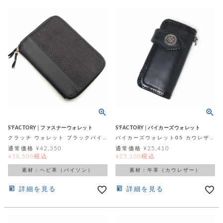
S'FACTORY│ファスナーウォレット
S'FACTORY│バイカーズウォレット
クラッチ ウォレット ブラックパイソン（ヘビ革）
バイカーズウォレット05 カウレザー ブラック（牛革）
通常価格
¥
42,350
通常価格
¥
25,410
税込
税込
¥
38,500
¥
23,100
素材：ヘビ革（パイソン）
素材：牛革（カウレザー）
詳細を見る
詳細を見る