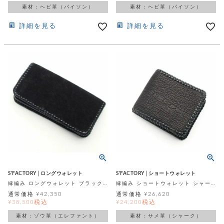
素材：ヘビ革（パイソン）
素材：ヘビ革（パイソン）
詳細を見る
詳細を見る
S'FACTORY│ロングウォレット
S'FACTORY│ショートウォレット
縁編み ロングウォレット ブラックエレファント(ゾウ革)
縁編み ショートウォレット シャーク(サメ革)
通常価格
¥
42,350
通常価格
¥
26,620
税込
税込
¥
38,500
¥
24,200
素材：ゾウ革（エレファント）
素材：サメ革（シャーク）