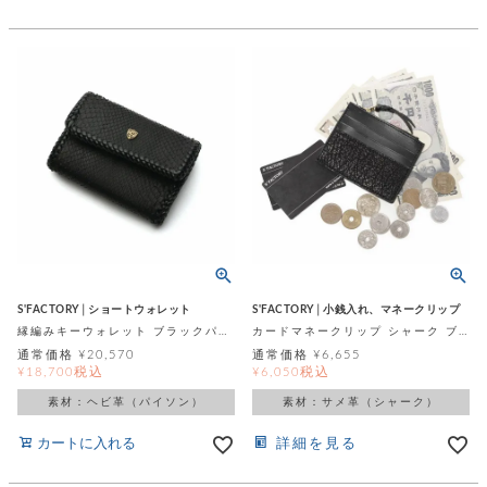
S'FACTORY│ショートウォレット
S'FACTORY│小銭入れ、マネークリップ
縁編みキーウォレット ブラックパイソン（ヘビ革）
カードマネークリップ シャーク ブラック（サメ革）
通常価格
¥
20,570
通常価格
¥
6,655
税込
税込
¥
18,700
¥
6,050
素材：ヘビ革（パイソン）
素材：サメ革（シャーク）
カートに入れる
詳細を見る