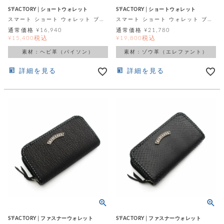
カ
バ
品
定
ー
ス
S'FACTORY│ショートウォレット
S'FACTORY│ショートウォレット
イ
サ
商
チ
タ
スマート ショート ウォレット ブラックパイソン（ヘビ革）
スマート ショート ウォレット ブラックエレファント（ゾウ革）
セ
ル
取
ェ
ム
ッ
通常価格
¥
16,940
通常価格
¥
21,780
引
ー
リ
オ
喫
税込
税込
¥
15,400
¥
19,800
ト
法
ン
ー
煙
に
素材：ヘビ革（パイソン）
素材：ゾウ革（エレファント）
ダ
ー
具
メ
基
ー
タ
づ
詳細を見る
詳細を見る
ス
時
す
ル
く
テ
名
べ
チ
表
ー
入
て
ェ
計
示
シ
れ
ー
ョ
リ
サ
個
ン
カ
ナ
す
ン
ー
人
リ
べ
グ
ビ
ロ
情
ー
て
ス
ン
ス
報
ペ
グ
の
ポ
腕
ン
チ
タ
取
ー
時
ダ
ェ
り
チ
計
ン
ー
扱
ム
ト
ン
そ
い
ベ
ト
の
ル
パ
ッ
シ
他
ト
プ
ョ
小
の
ー
ー
S'FACTORY│ファスナーウォレット
S'FACTORY│ファスナーウォレット
物
み
ネ