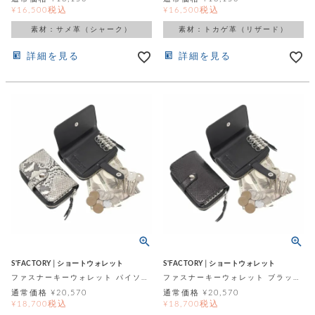
税込
税込
¥
16,500
¥
16,500
素材：サメ革（シャーク）
素材：トカゲ革（リザード）
詳細を見る
詳細を見る
S'FACTORY│ショートウォレット
S'FACTORY│ショートウォレット
ファスナーキーウォレット パイソン（ヘビ革）
ファスナーキーウォレット ブラックパイソン（ヘビ革）
通常価格
¥
20,570
通常価格
¥
20,570
税込
税込
¥
18,700
¥
18,700