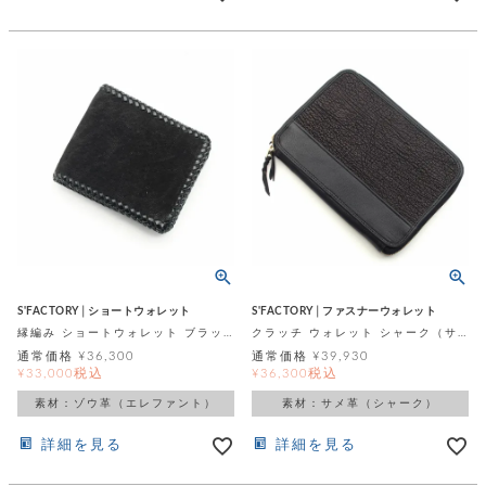
S'FACTORY│ショートウォレット
S'FACTORY│ファスナーウォレット
縁編み ショートウォレット ブラックエレファント(ゾウ革)
クラッチ ウォレット シャーク（サメ革）
通常価格
¥
36,300
通常価格
¥
39,930
税込
税込
¥
33,000
¥
36,300
素材：ゾウ革（エレファント）
素材：サメ革（シャーク）
詳細を見る
詳細を見る