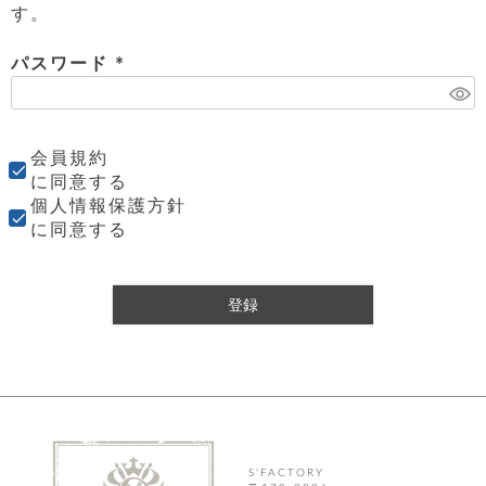
店
ホ
お
プ
ッ
す。
ス
舗
ル
支
チ
│
バ
紹
ダ
コ
払
バ
キ
介
ー
パスワード
イ
い
ッ
ー
ッ
ン
方
グ
(
ホ
ケ
ラ
法
必
ル
ー
ッ
ウ
に
ク
ダ
須
ス
エ
ピ
つ
ー
会員規約
ス
ン
い
)
ル
着
ト
グ
に同意する
て
名
せ
バ
個人情報保護方針
刺
チ
替
す
会
ッ
修
入
に同意する
え
べ
員
グ
理
れ
財
て
規
ェ
│
布
そ
約
パ
A
ベ
の
に
ー
ス
登録
m
ル
他
つ
ケ
a
ト
バ
い
ン
ー
z
単
ッ
て
ス
o
品
グ
n
会
ア
す
ス
バ
p
社
べ
マ
ッ
a
概
て
ク
ホ
ク
y
要
│
ル
レ
S'FACTORY
セ
モ
単
特
ザ