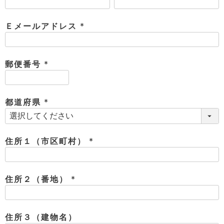
(
テ
S
限
必
I
定
ゴ
X
須
Ｅメールアドレス
商
T
)
品
(
H
リ
S
必
S
E
須
A
財
郵便番号
N
イ
L
)
S
(
E
布
E
必
商
ン
品
須
R
都道府県
バ
す
)
O
フ
予
べ
(
N
約
て
ッ
必
O
商
ォ
須
V
長
品
住所１（市区町村）
グ
E
財
)
メ
(
入
布
2
荷
ウ
必
ボ
n
短
商
デ
ー
須
住所２（番地）
d
財
品
ィ
ォ
)
布
(
バ
シ
ッ
必
レ
フ
グ
須
ァ
ョ
住所３（建物名）
ス