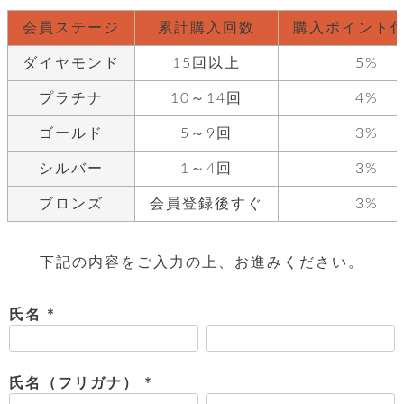
レ
会員ステージ
累計購入回数
購入ポイント
ー
ダイヤモンド
15回以上
5%
ベ
プラチナ
10～14回
4%
ル
ゴールド
5～9回
3%
S
シルバー
1～4回
3%
商
'
F
ブロンズ
会員登録後すぐ
3%
品
A
C
T
タ
O
下記の内容をご入力の上、お進みください。
R
イ
Y
氏名
T
プ
e
(
l
必
新
o
カ
商
須
氏名（フリガナ）
s
品
)