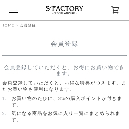
閉
じ
る
HOME
会員登録
ゲ
会員登録
ス
ト
様
ロ
会
会員登録していただくと、お得にお買い物でき
グ
員
ます。
イ
登
ン
録
会員登録していただくと、お得な特典がつきます。ま
たお買い物も便利になります。
お買い物のたびに、3%の購入ポイントが付きま
お
ガ
問
気
イ
い
す。
に
ド
合
入
わ
り
せ
気になる商品をお気に入り一覧にまとめられま
す。