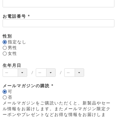
ッ
)
シ
ナ
ョ
ン
ー
ル
ト
ウ
ダ
お電話番号
ご
ォ
ー
ホ
(
利
レ
バ
特
用
ッ
必
ッ
集
ル
ガ
ト
グ
一
須
性別
イ
覧
)
バ
指定なし
ド
ダ
ト
イ
ー
男性
レ
カ
お
ト
ー
女性
ー
ー
問
バ
ベ
ズ
い
ッ
ル
小
す
ウ
合
生年月日
グ
紹
べ
ォ
わ
介
て
レ
せ
物
ボ
ッ
ス
ホ
返
ト
ト
素
ベ
す
メールマガジンの購読
ル
品
ン
材
べ
ダ
マ
可
特
(
バ
に
て
ル
ー
ネ
約
否
ッ
つ
必
ー
グ
い
キ
メールマガジンをご購読いただくと、新製品やセー
そ
須
送
ク
ト
て
ー
の
ル情報をお届けします。またメールマガジン限定ク
料
)
リ
ク
ケ
他
と
ーポンやプレゼントなどお得な情報をお届けしま
ッ
ラ
│
ー