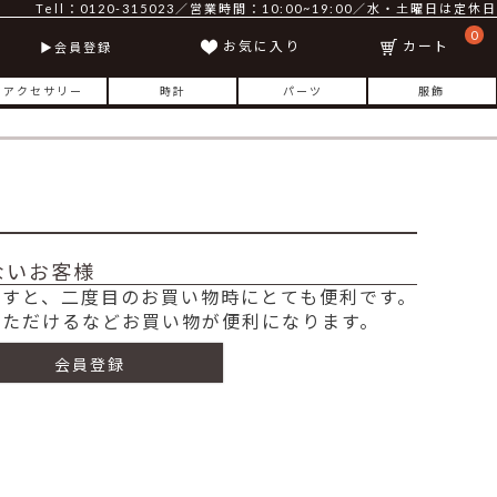
Tell：0120-315023／営業時間：10:00~19:00／水・土曜日は定休日
0
お気に入り
カート
会員登録
アクセサリー
時計
パーツ
服飾
ないお客様
ますと、二度目のお買い物時にとても便利です。
いただけるなどお買い物が便利になります。
会員登録