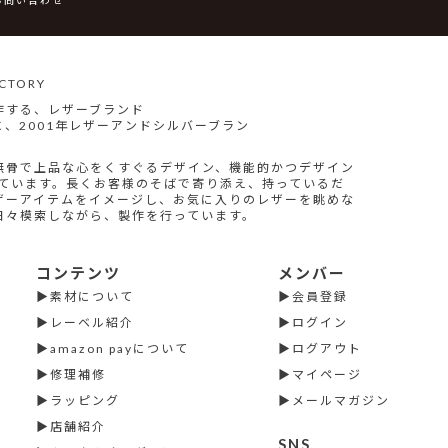
TORY
作する、レザーブランド
、2001年レザーアンドシルバーブラン
無骨で上品な心をくすぐるデザイン、機能的かつデザイン
指しています。長くお客様のそばで寄り添え、持っているだ
ザーアイテムをイメージし、お気に入りのレザーを眺めな
日々模索しながら、製作を行っています。
コンテンツ
メンバー
素材について
会員登録
レーベル紹介
ログイン
amazon payについて
ログアウト
修理補修
マイページ
ラッピング
メールマガジン
店舗紹介
SNS