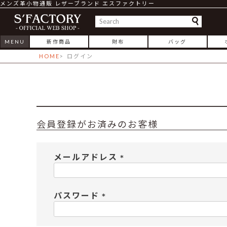
メンズ革小物通販 レザーブランド エスファクトリー
MENU
新作商品
財布
バッグ
HOME
ログイン
会員登録がお済みのお客様
メールアドレス
(
必
須
パスワード
)
(
必