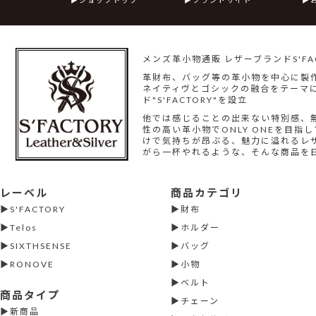
メンズ革小物通販 レザーブランドS'FAC
革財布、バッグ等の革小物を中心に製
ネイティヴとゴシックの融合をテーマに
ド"S'FACTORY"を設立
他では感じることの出来ない特別感、
性の高い革小物でONLY ONEを目
けで気持ちが昂ぶる、魅力に溢れるレ
がら一杯やれるような、そんな商品を
レーベル
商品カテゴリ
S'FACTORY
財布
Telos
ホルダー
SIXTHSENSE
バッグ
RONOVE
小物
ベルト
商品タイプ
チェーン
新商品