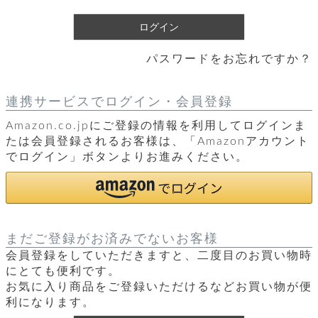
レ
)
ログイン
ー
パスワードをお忘れですか？
ベ
ル
連携サービスでログイン・会員登録
Amazon.co.jpにご登録の情報を利用してログインま
S
商
'
たは会員登録されるお客様は、「Amazonアカウント
F
でログイン」ボタンよりお進みください。
品
A
C
T
タ
O
R
イ
Y
まだご登録がお済みでないお客様
T
プ
会員登録をしていただきますと、二度目のお買い物時
e
にとても便利です。
l
新
お気に入り商品をご登録いただけるなどお買い物が便
o
カ
商
利になります。
s
品