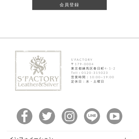
テ
S
会員登録
限
I
定
ゴ
X
商
T
品
H
リ
S
S
E
A
財
N
イ
L
S
E
布
E
商
ン
品
S'FACTORY
R
バ
〒179-0004
す
O
東京都練馬区春日町4-1-2
フ
予
べ
Tell：0120-315023
N
約
て
ッ
営業時間：10:00~19:00
O
商
定休日：水・土曜日
ォ
V
長
品
グ
E
財
メ
入
布
2
荷
ウ
ボ
n
短
商
デ
ー
d
財
品
ィ
ォ
布
バ
シ
ッ
レ
フ
グ
ァ
ョ
ス