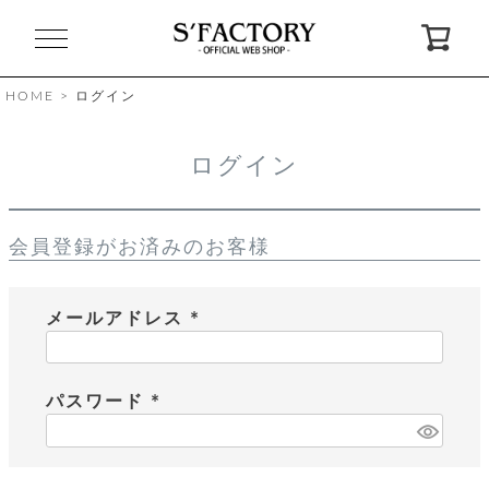
閉
じ
る
HOME
ログイン
ゲ
ログイン
ス
ト
様
会員登録がお済みのお客様
ロ
会
グ
員
イ
登
ン
録
メールアドレス
(
必
お
ガ
問
気
イ
い
須
に
ド
合
パスワード
入
わ
)
り
せ
(
必
須