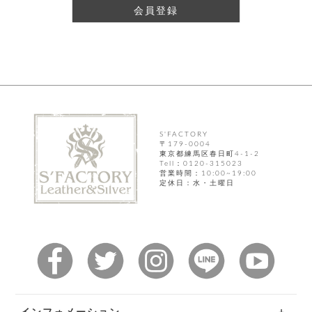
テ
S
会員登録
限
I
定
ゴ
X
商
T
品
H
リ
S
S
E
A
財
N
イ
L
S
E
布
E
商
ン
品
S'FACTORY
R
バ
〒179-0004
す
O
東京都練馬区春日町4-1-2
フ
予
べ
Tell：0120-315023
N
約
て
ッ
営業時間：10:00~19:00
O
商
定休日：水・土曜日
ォ
V
長
品
グ
E
財
メ
入
布
2
荷
ウ
ボ
n
短
商
デ
ー
d
財
品
ィ
ォ
布
バ
シ
ッ
レ
フ
グ
ァ
ョ
ス