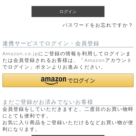
レ
)
ログイン
ー
パスワードをお忘れですか？
ベ
ル
連携サービスでログイン・会員登録
Amazon.co.jpにご登録の情報を利用してログインま
S
商
'
たは会員登録されるお客様は、「Amazonアカウント
F
でログイン」ボタンよりお進みください。
品
A
C
T
タ
O
R
イ
Y
まだご登録がお済みでないお客様
T
プ
会員登録をしていただきますと、二度目のお買い物時
e
にとても便利です。
l
新
お気に入り商品をご登録いただけるなどお買い物が便
o
カ
商
利になります。
s
品