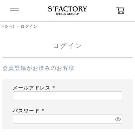
閉
じ
る
HOME
ログイン
ゲ
ログイン
ス
ト
様
会員登録がお済みのお客様
ロ
会
グ
員
イ
登
ン
録
メールアドレス
(
必
お
ガ
問
気
イ
い
須
に
ド
合
パスワード
入
わ
)
り
せ
(
必
須